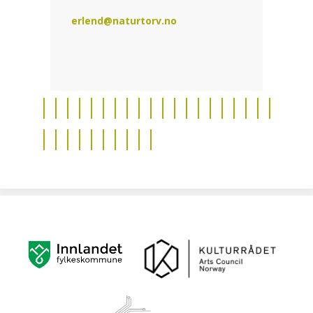
erlend@naturtorv.no