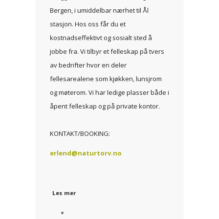
Bergen, i umiddelbar nærhet til Ål
stasjon. Hos oss får du et
kostnadseffektivt og sosialt sted å
jobbe fra. Vi tilbyr et felleskap på tvers
av bedrifter hvor en deler
fellesarealene som kjøkken, lunsjrom
og møterom. Vi har ledige plasser både i
åpent felleskap og på private kontor.
KONTAKT/BOOKING:
erlend@naturtorv.no
Les mer